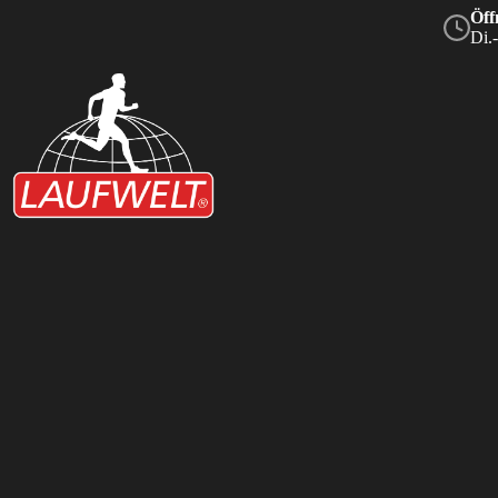
Öff
Di.